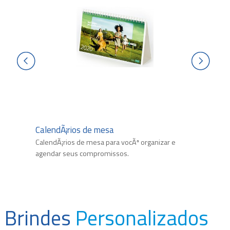
e
CalendÃ¡rios de mesa
Ag
CalendÃ¡rios de mesa para vocÃª organizar e
Org
agendar seus compromissos.
Uti
Brindes
Personalizados